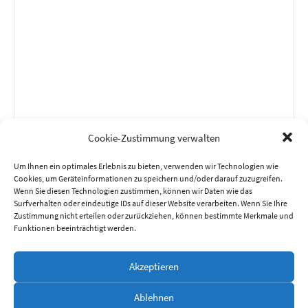
Cookie-Zustimmung verwalten
Um Ihnen ein optimales Erlebnis zu bieten, verwenden wir Technologien wie
Name
*
Cookies, um Geräteinformationen zu speichern und/oder darauf zuzugreifen.
Wenn Sie diesen Technologien zustimmen, können wir Daten wie das
Surfverhalten oder eindeutige IDs auf dieser Website verarbeiten. Wenn Sie Ihre
Zustimmung nicht erteilen oder zurückziehen, können bestimmte Merkmale und
Funktionen beeinträchtigt werden.
E-Mail-Adresse
*
Akzeptieren
Website
Ablehnen